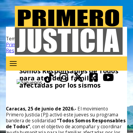
Temas relacionados:
Primero Justicia
Terremoto
Todos Somos
Responsables de Todos
Venezuela
PJ activa el programa “Todos
Somos Responsables de Todos”
para atender a familias
afectadas por los sismos
Caracas, 25 de junio de 2026.-
El movimiento
Primero Justicia (PJ) activó este jueves su programa
bandera de solidaridad
“Todos Somos Responsables
de Todos”
, con el objetivo de acompañar y coordinar
ayuda humanitaria para las familias afectadas por los